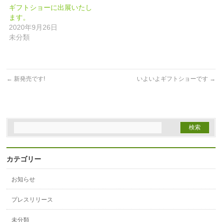
ウ
い
ウ
ギフトショーに出展いたし
で
(新
で
開
し
開
ます。
き
い
き
ま
ウ
ま
2020年9月26日
す)
ィ
す)
未分類
ン
ド
ウ
で
開
き
ま
←
新発売です!
す)
いよいよギフトショーです
→
カテゴリー
お知らせ
プレスリリース
未分類