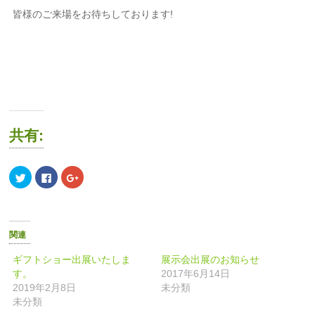
皆様のご来場をお待ちしております!
共有:
ク
Facebook
ク
リ
で
リ
ッ
共
ッ
ク
有
ク
し
す
し
て
る
て
Twitter
に
Google+
で
は
で
関連
共
ク
共
有
リ
有
(新
ッ
(新
ギフトショー出展いたしま
展示会出展のお知らせ
し
ク
し
す。
2017年6月14日
い
し
い
ウ
て
ウ
2019年2月8日
未分類
ィ
く
ィ
ン
だ
ン
未分類
ド
さ
ド